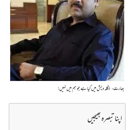
بھارت، بنگلہ دیش میں کیا ہے جو ہم میں نہیں!
اپنا تبصرہ بھیجیں