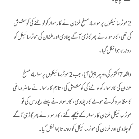
سے بچالیا۔
2 موٹرسائیکلوں پر سوار 4 مسلح ملزمان نے کار سوار کو لوٹنے کی کوشش
کی تھی، کار سوار نے پھر گاڑی آگے چلادی اور ملزمان کی موٹرسائیکل کو
روندتا ہوا نکل گیا۔
واقعہ 7 اکتوبر کی دوپہر پیش آیا، جب 2 موٹرسائیکلوں پر سوار 4 مسلح
ملزمان کی کارسوار کو لوٹنے کی کوشش کی، تاہم کار سوار نے حاضر دماغی
کا مظاہرہ کرتے ہوئے کار چلادی، کار سوار نے پہلے ریورس کی تو
موٹرسائیکل ملزمان کار سوار کے پیچھے گئے، کار سوار نے پھر گاڑی آگے
کو چلادی اور ملزمان کی موٹرسائیکل کو روندتا ہوا نکل گیا۔