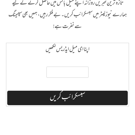
تازہ ترین خبریں روزانہ اپنے میل باکس میں حاصل کرنے کے لیے
ہمارے نیوز لیٹر میں سبسکرائب کریں۔ بے فکر رہیں، ہمیں بھی سپیمنگ
سے نفرت ہے!
اپنا ای میل ایڈریس لکھیں