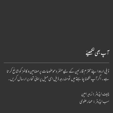
آپ بھی لکھیئے
ڈیلی اردو اپنے محترم قارئین کے لیےمنفرد موضوعات پر مضامین و کالمز کو شائع کرتا
ہے۔ اگر آپ لکھنا چا ہتے ہیں تو مندرجہ ذیل ای میل پر اپنی تحاریر ارسال کریں۔
چیف ایڈیٹر: زبیر امین
سب ایڈیٹر: عمار علوی