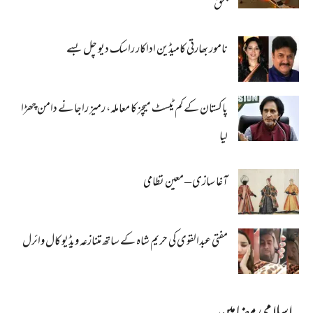
بحق
نامور بھارتی کامیڈین اداکار راسک دیو چل بسے
پاکستان کے کم ٹیسٹ میچز کا معاملہ، رمیز راجا نے دامن چھڑا
لیا
آغا سازی – معین نظامی
مفتی عبدالقوی کی حریم شاہ کے ساتھ متنازعہ ویڈیو کال وائرل