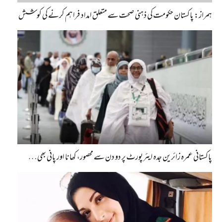
ہمراز: پاکستان حکومت کی ذہنی صحت سے متعلق امداد فراہم کرنے کی کوشش
پاکستانی عمرہ زائرین جدہ ایئرپورٹ پر دو دن سے محصور، کھانا اور پانی بھی…