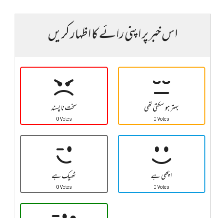
اس خبر پر اپنی رائے کا اظہار کریں
بہتر ہو سکتی تھی
سخت نا پسند
0 Votes
0 Votes
اچھی ہے
ٹھیک ہے
0 Votes
0 Votes