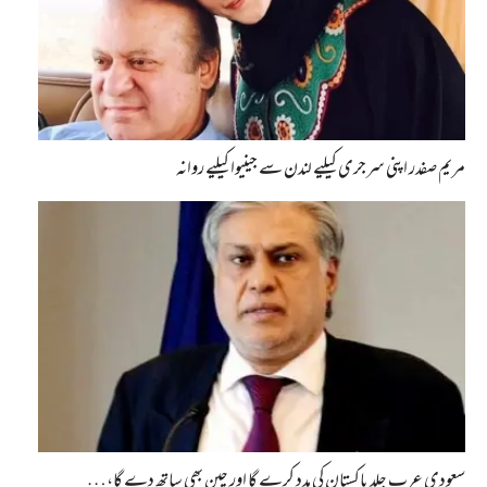
مریم صفدر اپنی سرجری کیلیے لندن سے جینیوا کیلیے روانہ
سعودی عرب جلد پاکستان کی مدد کرے گا اور چین بھی ساتھ دے گا،…