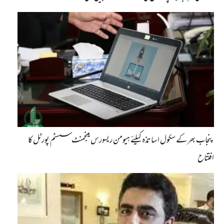
پنجاب بھر کے سکول اساتذہ کیلئے ہیومن ریسورس مینجمنٹ سسٹم پورٹل کا
افتتاح