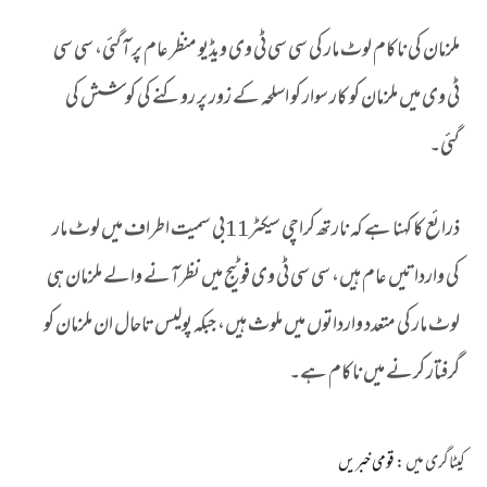
ملزمان کی ناکام لوٹ مار کی سی سی ٹی وی ویڈیو منظر عام پر آگئی، سی سی
ٹی وی میں ملزمان کو کار سوار کو اسلحہ کے زور پر روکنے کی کوشش کی
گئی۔
ذرائع کا کہنا ہے کہ نارتھ کراچی سیکٹر11بی سمیت اطراف میں لوٹ مار
کی وارداتیں عام ہیں، سی سی ٹی وی فوٹیج میں نظرآنے والے ملزمان ہی
لوٹ مار کی متعدد وارداتوں میں ملوث ہیں، جبکہ پولیس تاحال ان ملزمان کو
گرفتار کرنے میں ناکام ہے۔
کیٹاگری میں :
قومی خبریں