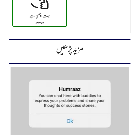
بہت اچھی ہے
0 Votes
مزید پڑھیں