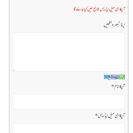
آپکا ای میل ایڈریس شائع نہیں کیا جائے گا
اپنا تبصرہ لکھیں
آپکا نام
*
آپکا ای میل ایڈریس
*