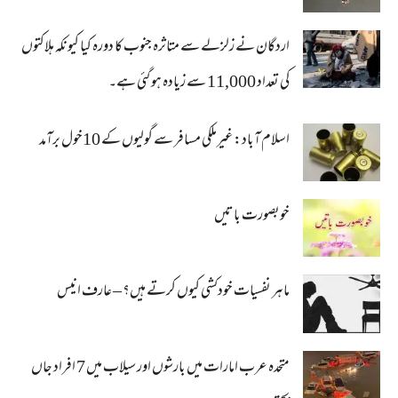
اردگان نے زلزلے سے متاثرہ جنوب کا دورہ کیا کیونکہ ہلاکتوں
کی تعداد 11,000 سے زیادہ ہو گئی ہے۔
اسلام آباد: غیرملکی مسافر سے گولیوں کے 10خول برآمد
خوبصورت باتیں
ماہر نفسیات خودکشی کیوں کرتے ہیں؟ – عارف انیس
متحدہ عرب امارات میں بارشوں اور سیلاب میں 7 افراد جاں