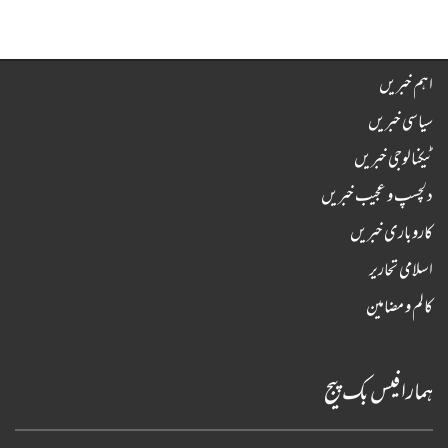
اہم خبریں
سیاسی خبریں
ٹیکنالوجی خبریں
دلچسپ و عجیب خبریں
کاروباری خبریں
اسلامی تحاریر
کالم و مضامین
ہمارا فیس بک پیج