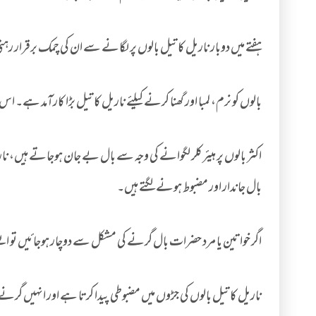
ہفتے میں دوبار ناریل کا تیل بالوں پر لگانے سے ان کی چمک برقرار 
بالوں کو نرم، لمبا اور گھنا کرنے کیلئے ناریل کا تیل بڑا کارآمد ہے
اکثر بالوں پر ہیئرکلر لگوانے کی وجہ سے بال بے جان ہوجاتے ہیں،
بال جاندار اور مضبوط ہونے لگتے ہیں۔
اگر خواتین یا مرد حضرات بال گرنے کی مشکل سے دوچار ہوجائیں تو ایسے
ناریل کا تیل بالوں کی جڑوں میں مضبوطی پیدا کرتا ہے اور انہیں گر