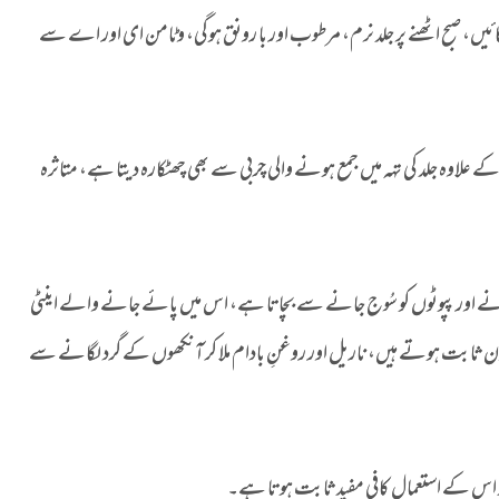
 صبح اٹھنے پر جلد نرم، مرطوب اور با رونق ہوگی، وٹامن ای اور اے سے
ے علاوہ جلد کی تہہ میں جمع ہونے والی چربی سے بھی چھٹکارہ دیتا ہے، متاثرہ
 ہونے اور پپوٹوں کو سُوج جانے سے بچاتا ہے، اس میں پائے جانے والے اینٹی
 ثابت ہوتے ہیں، ناریل اور روغنِ بادام ملا کر آنکھوں کے گرد لگانے سے
عد اس کے استعمال کافی مفید ثابت ہوتا ہے۔