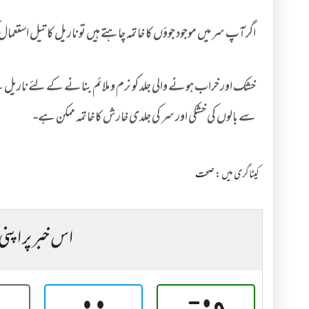
اگر آپ سر میں موجود جوؤں کا خاتمہ چاہتے ہیں تو ناریل کا تیل استعما
خشک اور خراب ہونے والی جلد کو نرم و ملائم بنانے کے لئے ناریل 
سے بالوں کی خشکی اور سر کی جلدی خارش کا خاتمہ ممکن ہے-
کیٹاگری میں :
صحت
اس خبر پر اپنی