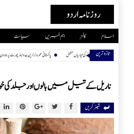
Skip
to
content
اسلام
کالمز
اہم خبریں
سیاست
تازہ ترین
پاکستانی عمرہ زائرین جدہ ایئرپورٹ پر دو دن سے محصور، کھانا اور پ
ناریل کے تیل میں بالوں اور جلد کی خوبصو
شیئر کریں