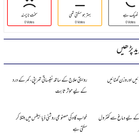
ٹھیک ہے
بہتر ہو سکتی تھی
سخت نا پسند
0 Votes
0 Votes
0 Votes
ید پڑھیں
ئیں اور وزن گھٹائیں
روایتی علاج کے ساتھ نفیساتی تھراپی، کمر کے درد
کے لیے مؤثر ثابت
 کے لیے دماغ سے کنٹرول
خواب گاہ کی مصنوعی روشنی ذیابیطس میں مبتلا کر
سکتی ہے