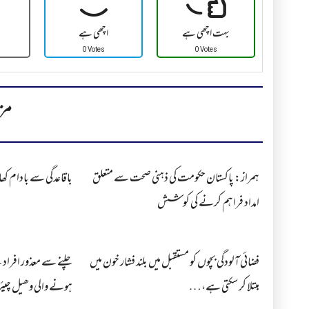
بہت اچھی ہے
اچھی ہے
0 Votes
0 Votes
مز
ہمراز: پاکستان حکومت کی ذہنی صحت سے متعلق
باقاعدگی سے بادام کھا
امداد فراہم کرنے کی کوشش
فضائی آلودگی بچوں کو مستقبل میں بلند فشار خون میں
چلنے سے معذور افراد
مبتلا کر سکتی ہے،…
ہونے والی وھیل چیئر