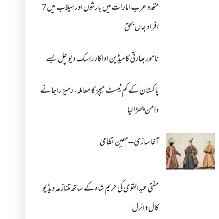
متحدہ عرب امارات میں بارشوں اور سیلاب میں 7
افراد جاں بحق
نامور بھارتی کامیڈین اداکار راسک دیو چل بسے
پاکستان کے کم ٹیسٹ میچز کا معاملہ، رمیز راجا نے
دامن چھڑا لیا
آغا سازی – معین نظامی
مفتی عبدالقوی کی حریم شاہ کے ساتھ متنازعہ ویڈیو
کال وائرل