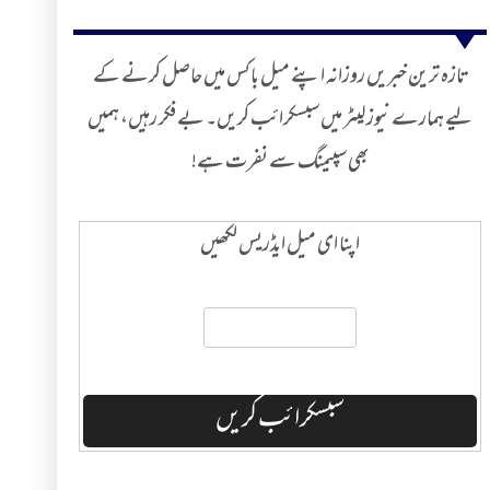
تازہ ترین خبریں روزانہ اپنے میل باکس میں حاصل کرنے کے
لیے ہمارے نیوز لیٹر میں سبسکرائب کریں۔ بے فکر رہیں، ہمیں
بھی سپیمنگ سے نفرت ہے!
اپنا ای میل ایڈریس لکھیں