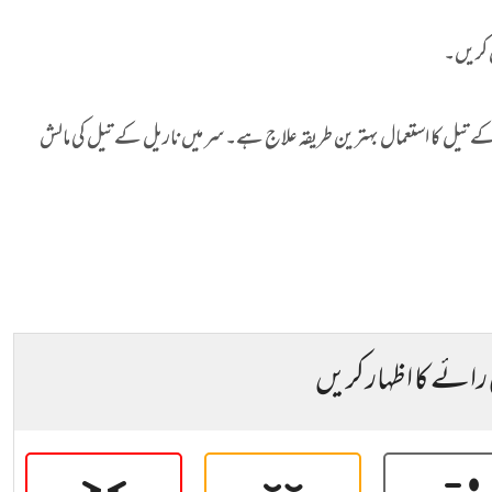
ل کریں۔
کے تیل کا استعمال بہترین طریقہ علاج ہے۔سر میں ناریل کے تیل کی مالش
 رائے کا اظہار کریں