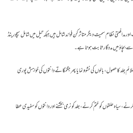
مدافعتی نظام سمیت دیگر متاثر کن فوائد شامل ہیں جبکہ تیل میں شامل سیچوریٹڈ
 سے بچاؤ میں مددگار ثابت ہوتا ہے۔
لائم جِلد کا حصول، بالوں کی نشوونما یا پھر جگمگاتے دانتوں کی خواہش پوری
رنے، سیاہ حلقوں کو ختم کرنے، جلد کو نرمی بخشنے اور دانتوں کو سفیدی عطا