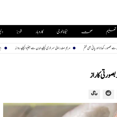
تعلیم
صحت
ٹیکنالوجی
کاروبار
شوبز
دل
انی بھی ختم
مریم صفدر اپنی سرجری کیلیے لندن سے جینیوا کیلیے روانہ
بیوی تیری، نظارہ سب
رتی کا راز