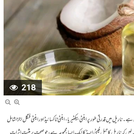
218
۔ ناریل میں قدرتی طور پر اینٹی بیکٹیریا، اینٹی ٹاکسائیڈ اور اینٹی فنگل اجزا شامل
لیں کہ ناریل کا تیل فیٹی ایسڈ کا ایک ایسا مجموعہ ہے، جو صحت پر مثبت اثرات