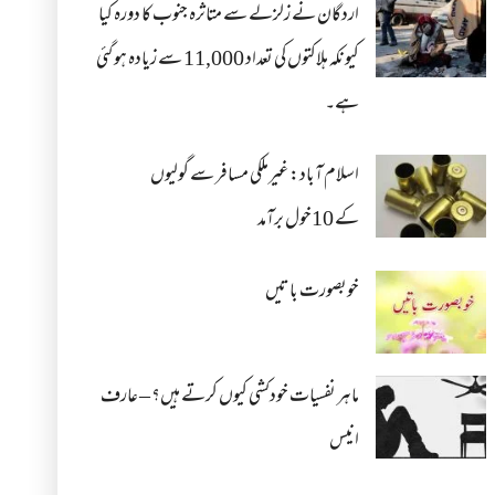
اردگان نے زلزلے سے متاثرہ جنوب کا دورہ کیا
کیونکہ ہلاکتوں کی تعداد 11,000 سے زیادہ ہو گئی
ہے۔
اسلام آباد: غیرملکی مسافر سے گولیوں
کے 10خول برآمد
خوبصورت باتیں
ماہر نفسیات خودکشی کیوں کرتے ہیں؟ – عارف
انیس