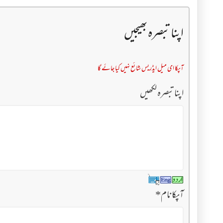
اپنا تبصرہ بھیجیں
آپکا ای میل ایڈریس شائع نہیں کیا جائے گا
اپنا تبصرہ لکھیں
آپکا نام
*