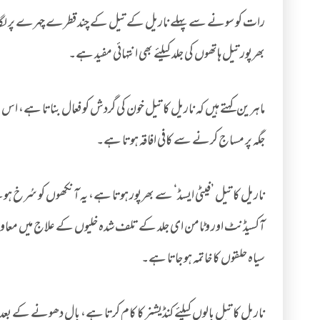
رات کو سونے سے پہلے ناریل کے تیل کے چند قطرے چہرے پر لگائیں،
بھرپور تیل ہاتھوں کی جلد کیلئے بھی انتہائی مفید ہے۔
ماہرین کہتے ہیں کہ ناریل کا تیل خون کی گردش کو فعال بناتا ہے، اس ک
جگہ پر مساج کرنے سے کافی افاقہ ہوتا ہے۔
ناریل کا تیل ’فیٹی ایسڈ‘ سے بھرپور ہوتا ہے، یہ آنکھوں کو سُرخ
آکسیڈنٹ اور وٹامن ای جلد کے تلف شدہ خلیوں کے علاج میں معاون
سیاہ حلقوں کا خاتمہ ہو جاتا ہے۔
ناریل کا تیل بالوں کیلئے کنڈیشنر کا کام کرتا ہے، بال دھونے کے ب