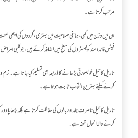
مرتب کرتا ہے۔
ان میں وزن میں کمی، دماغی صلاحیت میں بہتری ،گردوں کی اچھی صحت اور 
فیٹس فائدہ مند کولیسٹرول کی سطح میں اضافہ کرتے ہیں، جو قلبی امراض
ناریل کا تیل خوبصورتی بڑھانے کا ذریعہ بھی تسلیم کیا جاتا ہے۔ نرم و م
کرنے کیلئے بہترین انتخاب ثابت ہوتا ہے۔
ناریل کا تیل ناصرف جلد اور بالوں کی حفاظت کرتا ہے بلکہ بڑھاپا دور ک
کرنے والا انمول تحفہ ہے۔