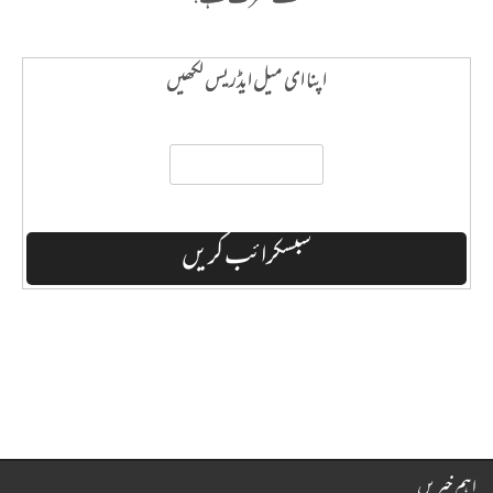
اپنا ای میل ایڈریس لکھیں
اہم خبریں