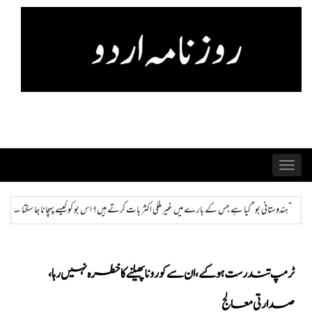
Skip
to
content
Toggle
navigation
کثر بات کرتے ہیں؟ اس بو کو کیسے پہچانا جا سکتا ہے اور ختم کیا جا سکتا ہے؟
ہمراز: پاکستان حکومت
ٹرمپ تندرست ہوگئے، ان سے کورونا پھیلنے کا خطرہ نہیں رہا،
صدارتی معالج