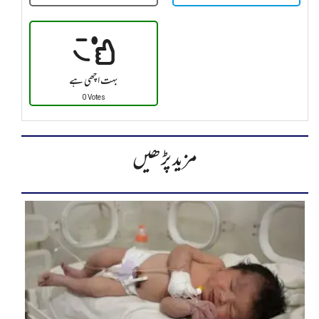
بہت اچھی ہے
0 Votes
مزید پڑھیں