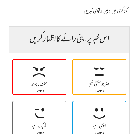
کیٹاگری میں :
بین الاقوامی خبریں
اس خبر پر اپنی رائے کا اظہار کریں
بہتر ہو سکتی تھی
سخت نا پسند
0 Votes
0 Votes
اچھی ہے
ٹھیک ہے
0 Votes
0 Votes