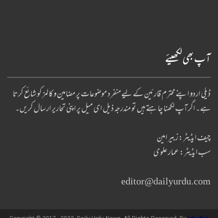
آپ بھی لکھیئے
ڈیلی اردو اپنے محترم قارئین کے لیےمنفرد موضوعات پر مضامین و کالمز کو شائع کرتا
ہے۔ اگر آپ لکھنا چا ہتے ہیں تو مندرجہ ذیل ای میل پر اپنی تحاریر ارسال کریں۔
چیف ایڈیٹر: زبیر امین
سب ایڈیٹر: عمار علوی
editor@dailyurdu.com