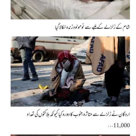
شام کے زلزلے کے ملبے سے نومولود زندہ نکالا گیا
اردگان نے زلزلے سے متاثرہ جنوب کا دورہ کیا کیونکہ ہلاکتوں کی تعداد
11,000…