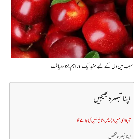
سیب میں دل کے لیے مفید ایک اور اہم جزو دریافت
اپنا تبصرہ بھیجیں
آپکا ای میل ایڈریس شائع نہیں کیا جائے گا
اپنا تبصرہ لکھیں