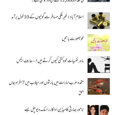
کی تعداد 11,000 سے زیادہ ہو گئی ہے۔
اسلام آباد: غیرملکی مسافر سے گولیوں کے 10خول برآمد
خوبصورت باتیں
ماہر نفسیات خودکشی کیوں کرتے ہیں؟ – عارف انیس
متحدہ عرب امارات میں بارشوں اور سیلاب میں 7 افراد جاں
بحق
نامور بھارتی کامیڈین اداکار راسک دیو چل بسے