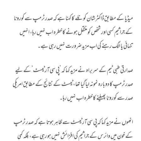
میڈیا کے مطابق ڈاکٹر شان کونلے کا کہنا ہے کہ صدر ٹرمپ سے کورونا
کے جراثیم کسی اور شخص کو منتقل ہونے کا خطرہ اب نہیں رہا، انہیں
تنہائی یا الگ رہنے کی اب مزید ضرورت نہیں رہی ہے۔
صدارتی طبی ٹیم کے سربراہ نے مزید کہا کہ ’پی سی آر ٹیسٹ‘ کے لیے
صدر ٹرمپ کا دوبارہ نمونہ لیا گیا تھا، ٹیسٹ کے نتائج کے مطابق امریکی
صدر سے کورونا پھیلنے کا خطرہ اب نہیں رہا۔
انھوں نے مزید کہا کہ پی سی آر ٹیسٹ سے ظاہر ہوتا ہے کہ صدر ٹرمپ
کے خون میں وائرس کے جراثیم کی افزائش نہیں ہو رہی ہے، بلکہ کمی