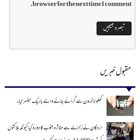
browser for the next time I comment.
مقبول خبریں
کھلونا ڈرون سے گرائے جانے والے باریک سینسر تیار
اردگان نے زلزلے سے متاثرہ جنوب کا دورہ کیا کیونکہ ہلاکتوں