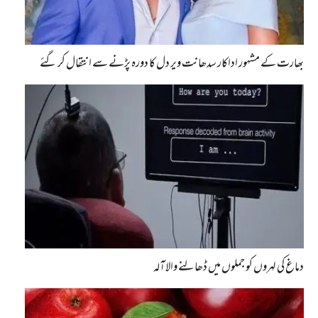
بھارت کے مشہور اداکار سدھانت ویر دل کا دورہ پڑنے سے انتقال کر گئے
دماغ کی لہروں کو جملوں میں ڈھالنے والا آلہ