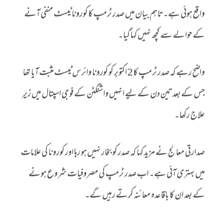
واقع ہوئی ہے۔ تاہم بیان میں صدر ٹرمپ کا کورونا ٹیسٹ منفی آنے
کے حوالے سے کچھ نہیں کہا گیا۔
واضح رہے کہ صدر ٹرمپ کا 2 اکتوبر کو کورونا وائرس ٹیسٹ مثبت آیا تھا
جس کے بعد تین دن کے لیے انہیں واشنگٹن کے فوجی اسپتال میں زیرِ
علاج رکھا۔
صدارتی معالج نے مزید کہا کہ صدر کو بخار نہیں ہو رہا اور کورونا کی علامات
میں بہتری آئی ہے۔ اب صدر ٹرمپ کی مصروفیات شروع ہونے
کے بعد ان کا باقاعدہ معائنہ کرتے رہیں گے۔