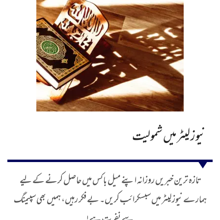
نیوز لیٹر میں شمولیت
تازہ ترین خبریں روزانہ اپنے میل باکس میں حاصل کرنے کے لیے
ہمارے نیوز لیٹر میں سبسکرائب کریں۔ بے فکر رہیں، ہمیں بھی سپیمنگ
سے نفرت ہے!