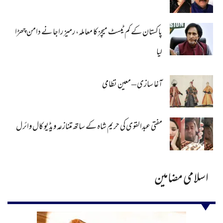
پاکستان کے کم ٹیسٹ میچز کا معاملہ، رمیز راجا نے دامن چھڑا
لیا
آغا سازی – معین نظامی
مفتی عبدالقوی کی حریم شاہ کے ساتھ متنازعہ ویڈیو کال وائرل
اسلامی مضامین