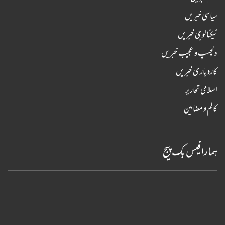
سیاسی خبریں
ٹیکنالوجی خبریں
دلچسپ و عجیب خبریں
کاروباری خبریں
اسلامی تحاریر
کالم و مضامین
ہمارا فیس بک پیج