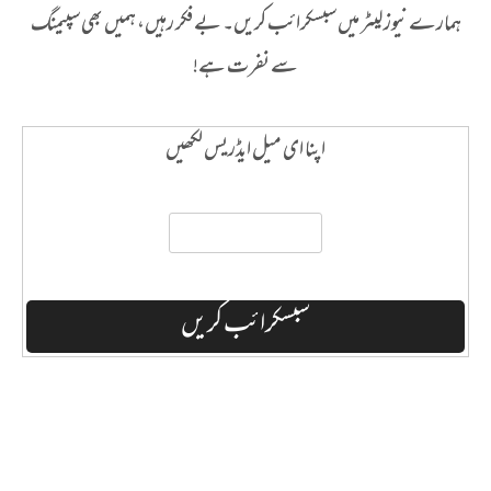
ہمارے نیوز لیٹر میں سبسکرائب کریں۔ بے فکر رہیں، ہمیں بھی سپیمنگ
سے نفرت ہے!
اپنا ای میل ایڈریس لکھیں