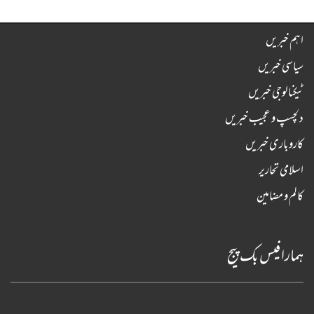
اہم خبریں
سیاسی خبریں
ٹیکنالوجی خبریں
دلچسپ و عجیب خبریں
کاروباری خبریں
اسلامی تحاریر
کالم و مضامین
ہمارا فیس بک پیج