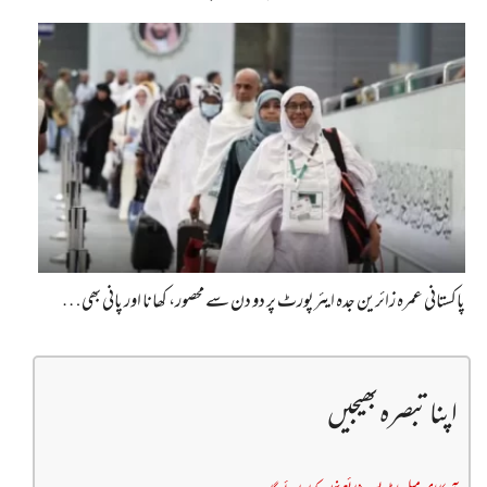
پاکستانی عمرہ زائرین جدہ ایئرپورٹ پر دو دن سے محصور، کھانا اور پانی بھی…
اپنا تبصرہ بھیجیں