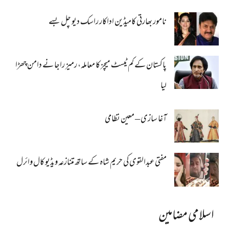
نامور بھارتی کامیڈین اداکار راسک دیو چل بسے
پاکستان کے کم ٹیسٹ میچز کا معاملہ، رمیز راجا نے دامن چھڑا
لیا
آغا سازی – معین نظامی
مفتی عبدالقوی کی حریم شاہ کے ساتھ متنازعہ ویڈیو کال وائرل
اسلامی مضامین