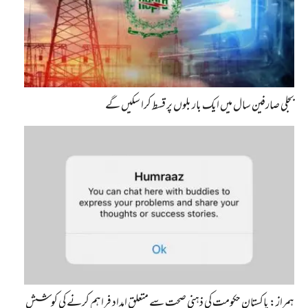
بجلی صارفین سال میں ایک بار بلوں پر قسط کرا سکیں گے
ہمراز: پاکستان حکومت کی ذہنی صحت سے متعلق امداد فراہم کرنے کی کوشش