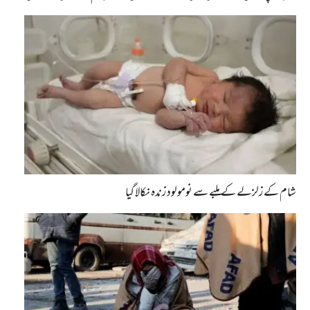
شام کے زلزلے کے ملبے سے نومولود زندہ نکالا گیا