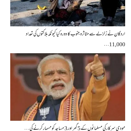
اردگان نے زلزلے سے متاثرہ جنوب کا دورہ کیا کیونکہ ہلاکتوں کی تعداد
11,000…
مودی سرکار کی مسلمانوں کے 5 گھر اور 3 مساجد کو مسمار کرنے کی…