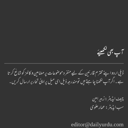
آپ بھی لکھیئے
ڈیلی اردو اپنے محترم قارئین کے لیےمنفرد موضوعات پر مضامین و کالمز کو شائع کرتا
ہے۔ اگر آپ لکھنا چا ہتے ہیں تو مندرجہ ذیل ای میل پر اپنی تحاریر ارسال کریں۔
چیف ایڈیٹر: زبیر امین
سب ایڈیٹر: عمار علوی
editor@dailyurdu.com