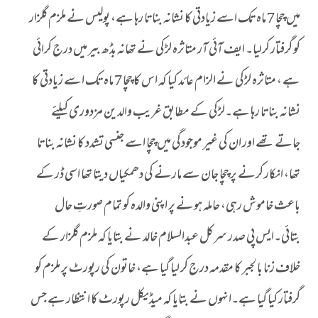
میں چچا 7 ماہ تک اسے زیادتی کا نشانہ بناتا رہا ہے، پولیس نے ملزم گلزار
کو گرفتار کرلیا۔ ایف آئی آر متاثرہ لڑکی نے تھانہ بڈھ بیر میں درج کرائی
ہے ، متاثرہ لڑکی نے الزام عائد کیا کہ اس کا چچا 7 ماہ تک اسے زیادتی کا
نشانہ بناتا رہا ہے۔لڑکی کے مطابق غریب والدین مزدوری کیلئے
جاتے تھے اور ان کی غیر موجودگی میں چچا اسے جنسی تشدد کا نشانہ بناتا
تھا، انکار کرنے پر چچا جان سے مارنے کی دھمکیاں دیتا تھا اسی ڈر کے
باعث خاموش رہی، حاملہ ہونے پر اپنی والدہ کو تمام صورتِ حال
بتائی۔ایس پی صدر سرکل عبدالسلام خالد نے بتایا کہ ملزم گلزار کے
خلاف زنا بالجبر کا مقدمہ درج کر لیا گیا ہے، خاتون کی رپورٹ پر ملزم کو
گرفتار کیا گیا ہے۔انہوں نے بتایا کہ میڈیکل رپورٹ کا انتظار ہے جس