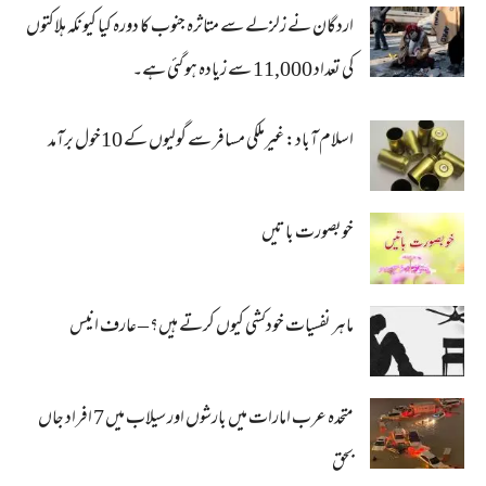
اردگان نے زلزلے سے متاثرہ جنوب کا دورہ کیا کیونکہ ہلاکتوں
کی تعداد 11,000 سے زیادہ ہو گئی ہے۔
اسلام آباد: غیرملکی مسافر سے گولیوں کے 10خول برآمد
خوبصورت باتیں
ماہر نفسیات خودکشی کیوں کرتے ہیں؟ – عارف انیس
متحدہ عرب امارات میں بارشوں اور سیلاب میں 7 افراد جاں
بحق