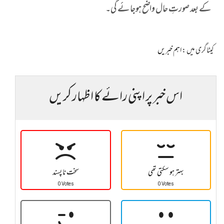
کے بعد صورتِ حال واضح ہوجائے گی۔
کیٹاگری میں :
اہم خبریں
اس خبر پر اپنی رائے کا اظہار کریں
بہتر ہو سکتی تھی
سخت نا پسند
0 Votes
0 Votes