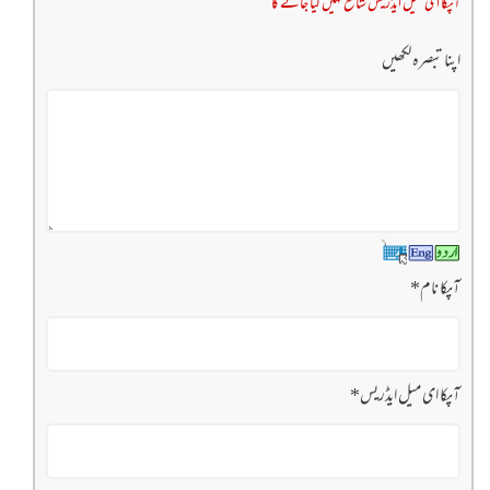
آپکا ای میل ایڈریس شائع نہیں کیا جائے گا
اپنا تبصرہ لکھیں
آپکا نام
*
آپکا ای میل ایڈریس
*