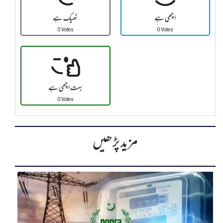
اچھی ہے
ٹھیک ہے
0 Votes
0 Votes
بہت اچھی ہے
0 Votes
مزید پڑھیں