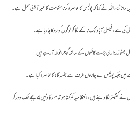
نا ثناء اللّٰہ نے کہا کہ پولیس کا محاصرہ کرنا حکومت کا غیر آئینی عمل ہے۔
 ہے، فیصل آباد تک ناکے لگا کر لوگوں کو روکا جارہا ہے۔
ے بلاول بھٹو زرداری بڑے قافلوں کے ساتھ گوجرانوالہ آرہے ہیں۔
ے ہیں جبکہ پولیس نے چاروں طرف سے جلسہ گاہ کا محاصرہ کیا ہے۔
ن لیگ پنجاب کے صدر نے مزید کہا کہ سیالکوٹ بائی پاس پر بھی پولیس نے کنٹینر لگا دیئے ہیں، انتظامیہ کو کہتا ہو تمام رکاوٹیں 4 بجے تک دور کر