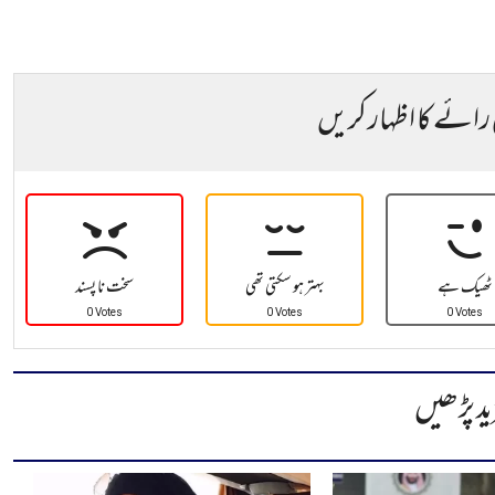
 رائے کا اظہار کریں
ٹھیک ہے
بہتر ہو سکتی تھی
سخت نا پسند
0 Votes
0 Votes
0 Votes
ید پڑھیں