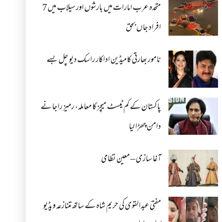
متحدہ عرب امارات میں بارشوں اور سیلاب میں 7
افراد جاں بحق
نامور بھارتی کامیڈین اداکار راسک دیو چل بسے
پاکستان کے کم ٹیسٹ میچز کا معاملہ، رمیز راجا نے
دامن چھڑا لیا
آغا سازی – معین نظامی
مفتی عبدالقوی کی حریم شاہ کے ساتھ متنازعہ ویڈیو