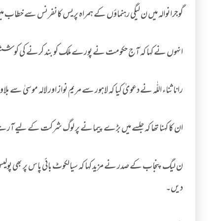
گوجرانوالہ میں ن لیگی رہنماؤں کے ہمراہ پریس کانفرنس سے خطاب میں را
انہوں نے کہا کہ آج حکومت نے پورے ملک کو بند کرنے کی کوشش کی
رانا ثناء اللّٰہ نے دعویٰ کیا کہ لاہور سے مریم نواز اور لالہ موسیٰ س
ان کا کہنا تھا کہ جلسے میں بڑے پیمانے پر لوگ شرکت کے لیے آرہ
دیں۔