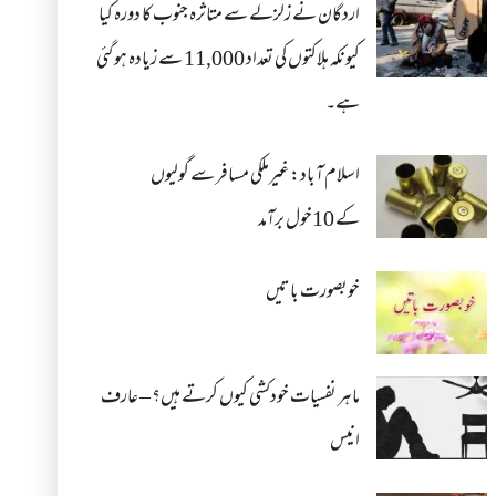
اردگان نے زلزلے سے متاثرہ جنوب کا دورہ کیا
کیونکہ ہلاکتوں کی تعداد 11,000 سے زیادہ ہو گئی
ہے۔
اسلام آباد: غیرملکی مسافر سے گولیوں
کے 10خول برآمد
خوبصورت باتیں
ماہر نفسیات خودکشی کیوں کرتے ہیں؟ – عارف
انیس