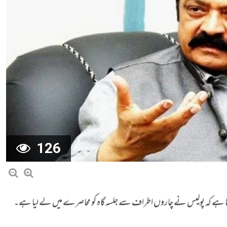
126
کہا ہے کہ پولیس نے چاروں اطراف سے جلسہ گاہ کو محاصرے میں لے لیا ہے۔