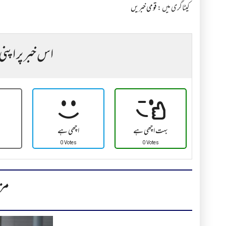
کیٹاگری میں :
قومی خبریں
اس خبر پر اپنی
بہت اچھی ہے
اچھی ہے
0 Votes
0 Votes
مز