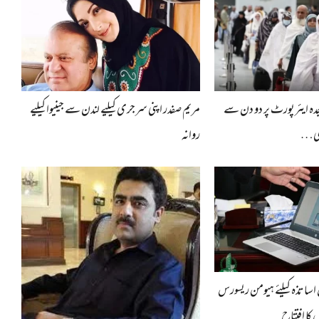
 جدہ ایئرپورٹ پر دو دن سے
مریم صفدر اپنی سرجری کیلیے لندن سے جینیوا کیلیے
 بھی…
روانہ
ساتذہ کیلئے ہیومن ریسورس
کا افتتاح