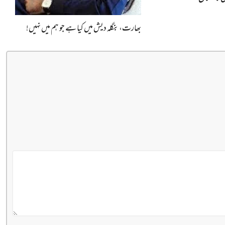
بھارت، بنگلہ دیش میں کیا ہے جو ہم میں نہیں!