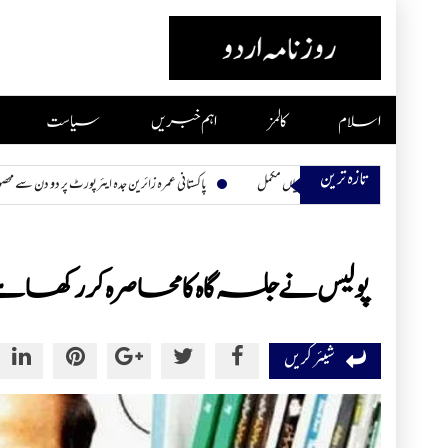
Skip
to
content
اسلام
کالمز
اہم خبریں
سیاست
تازہ ترین
پاکستانی عمرہ زائرین جدہ ایئرپورٹ پر دو دن سے محصور، کھانا اور پانی بھی
پولیس نے جلسہ گاہ کا محاصرہ کررکھا ہے، را
شیئر کریں