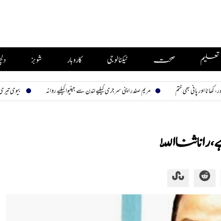
تعلیم
صحت
ٹیکنالوجی
کاروبار
شوبز
دل
 ختم
مریم صفدر اپنی سرجری کیلیے لندن سے جینیوا کیلیے روانہ
بیوی تیری، نظارہ سب کا
نا ثنا اللّٰہ