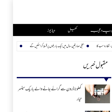
چسپ و عجیب
کھیل
ویڈیوز
بجلی صارفین سال میں ایک بار بلوں پر قسط کرا سکیں گے
ڈاکٹر امجد ثاقب ہمارے چھپے ہیرو
مقبول خبریں
کھلونا ڈرون سے گرائے جانے والے باریک سینسر
تیار