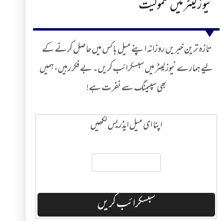
نیوز لیٹر میں شمولیت
تازہ ترین خبریں روزانہ اپنے میل باکس میں حاصل کرنے کے
لیے ہمارے نیوز لیٹر میں سبسکرائب کریں۔ بے فکر رہیں، ہمیں
بھی سپیمنگ سے نفرت ہے!
اپنا ای میل ایڈریس لکھیں