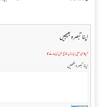
اپنا تبصرہ بھیجیں
آپکا ای میل ایڈریس شائع نہیں کیا جائے گا
اپنا تبصرہ لکھیں