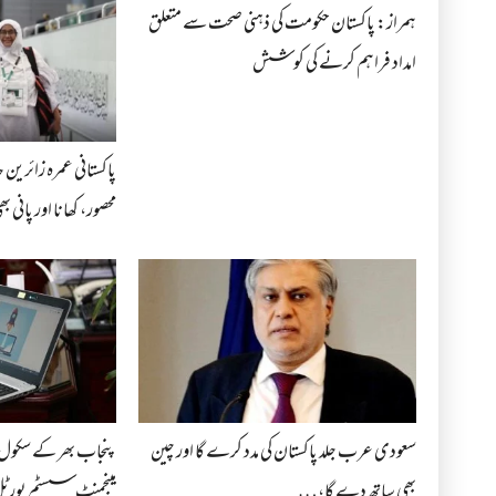
ہمراز: پاکستان حکومت کی ذہنی صحت سے متعلق
امداد فراہم کرنے کی کوشش
پاکستانی عمرہ زائرین
محصور، کھانا اور پانی
سعودی عرب جلد پاکستان کی مدد کرے گا اور چین
پنجاب بھر کے سکول ا
بھی ساتھ دے گا،…
مینجمنٹ سسٹم پورٹل 