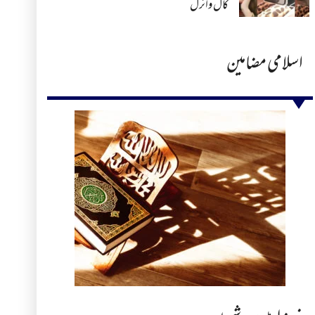
کال وائرل
اسلامی مضامین