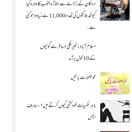
اردگان نے زلزلے سے متاثرہ جنوب کا دورہ کیا
کیونکہ ہلاکتوں کی تعداد 11,000 سے زیادہ ہو گئی
ہے۔
اسلام آباد: غیرملکی مسافر سے گولیوں
کے 10خول برآمد
خوبصورت باتیں
ماہر نفسیات خودکشی کیوں کرتے ہیں؟ – عارف
انیس