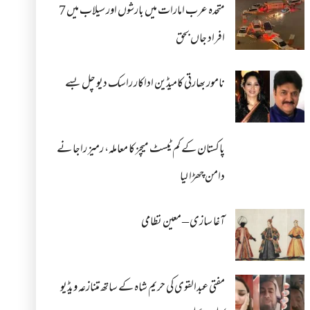
متحدہ عرب امارات میں بارشوں اور سیلاب میں 7
افراد جاں بحق
نامور بھارتی کامیڈین اداکار راسک دیو چل بسے
پاکستان کے کم ٹیسٹ میچز کا معاملہ، رمیز راجا نے
دامن چھڑا لیا
آغا سازی – معین نظامی
مفتی عبدالقوی کی حریم شاہ کے ساتھ متنازعہ ویڈیو