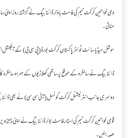
ومی خواتین کرکٹ ٹیم کی فاسٹ باؤلر ڈائنا بیگ نے گزشتہ روز اپنی سال
منائی۔
سوشل میڈیا سائٹ ٹوئٹر پاکستان کرکٹ بورڈ (پی سی بی) کے آفیشل اک
ڈائنا بیگ نے سالگرہ کے موقع پر ساتھی کھلاڑیوں کے ہمراہ سالگرہ کا
دوسری جانب انٹرنیشنل کرکٹ کونسل (آئی سی سی) نے بھی ڈائنا بیگ ک
حصہ بنیں۔