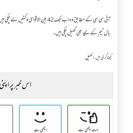
آئی سی سی کے مطابق وہ اب تک 42 بین 
بال ٹیم کے لیے بھی کھیل چکی ہیں۔
کیٹاگری میں :
کھیل
اس خبر پر اپنی
بہت اچھی ہے
اچھی ہے