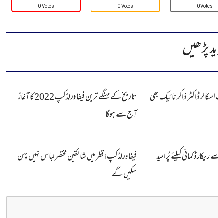
0 Votes
0 Votes
0 Votes
ید پڑھیں
اسکالر ڈاکٹر ذاکر نائیک بھی
تاریخ کے مہنگے ترین فیفا ورلڈکپ 2022 کا آغاز
آج سے ہوگا
ریکارڈ کمائی کیلئے پُرامید
فیفا ورلڈکپ؛ قطر میں شائقین مختصر لباس نہیں پہن
سکیں گے