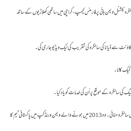
گرہ نیشنل ویمن ہائی پرفارمنس کیمپ، کراچی میں ساتھی کھلاڑیوں کے ساتھ
اؤنٹ سے ڈیانا کی سالگرہ کی تقریب کی ایک ویڈیو جاری کی۔
 کیک کاٹا۔
ی سالگرہ کے موقع پر اُن کی خدمات کو یاد کیا۔
قومی خواتین کرکٹ ٹیم کی اسٹار فاسٹ بولر ڈائنا بیگ نے اپنی 25ویں سالگرہ منائی۔ وہ 2013 میں ہونے والے ویمن ورلڈکپ میں پاکستانی ٹیم کا