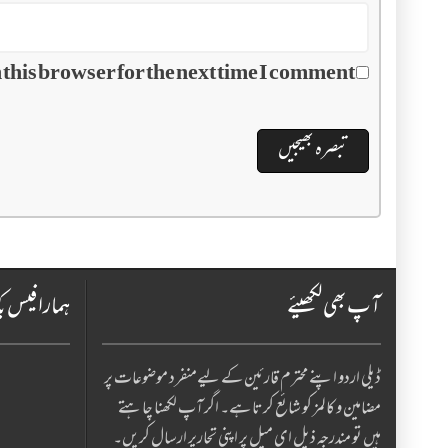
this browser for the next time I comment.
آپ بھی لکھیئے
ہمارا فیس ب
ڈیلی اردو اپنے محترم قارئین کے لیےمنفرد موضوعات پر
مضامین و کالمز کو شائع کرتا ہے۔ اگر آپ لکھنا چا ہتے
ہیں تو مندرجہ ذیل ای میل پر اپنی تحاریر ارسال کریں۔