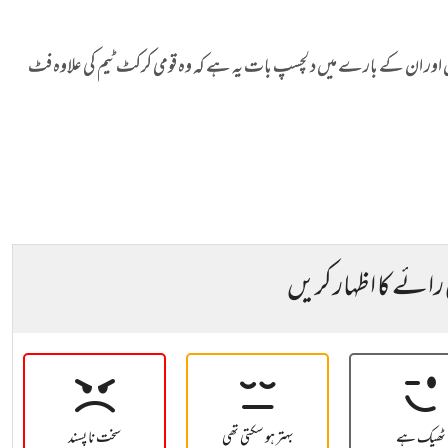
الاقوامی وکٹیں لے چکی ہیں اور ان کے بارے میں دلچسپ بات یہ ہے کہ وہ قومی کرکٹ ٹیم کی علاوہ فٹ
 رائے کا اظہار کریں
ٹھیک ہے
بہتر ہو سکتی تھی
سخت نا پسند