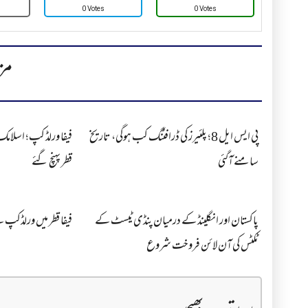
0 Votes
0 Votes
مز
پی ایس ایل 8؛ پلئیرز کی ڈرافٹنگ کب ہوگی، تاریخ
فیفا ورلڈ کپ؛ اسلامک 
سامنے آگئی
قطر پہنچ گئے
پاکستان اور انگلینڈ کے درمیان پنڈی ٹیسٹ کے
فیفا قطر میں ورلڈکپ سے 
ٹکٹس کی آن لائن فروخت شروع