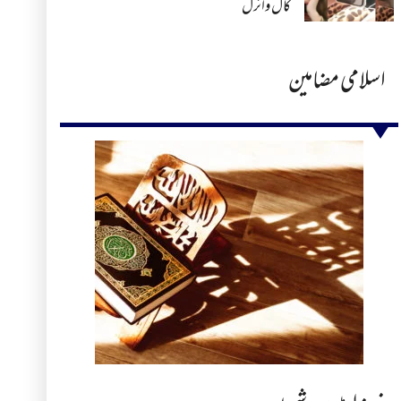
کال وائرل
اسلامی مضامین