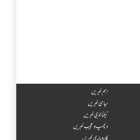
اہم خبریں
سیاسی خبریں
ٹیکنالوجی خبریں
دلچسپ و عجیب خبریں
کاروباری خبریں