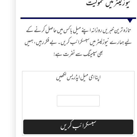
نیوز لیٹر میں شمولیت
تازہ ترین خبریں روزانہ اپنے میل باکس میں حاصل کرنے کے
لیے ہمارے نیوز لیٹر میں سبسکرائب کریں۔ بے فکر رہیں، ہمیں
بھی سپیمنگ سے نفرت ہے!
اپنا ای میل ایڈریس لکھیں