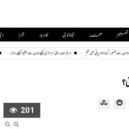
تعلیم
صحت
ٹیکنالوجی
کاروبار
شوبز
دل
ر، کھانا اور پانی بھی ختم
مریم صفدر اپنی سرجری کیلیے لندن سے جینیوا کیلیے روانہ
بیوی تی
ی؟
201