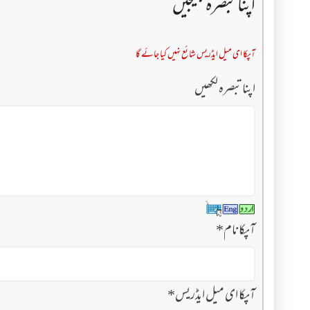
اپنا تبصرہ بھیجیں
آپکا ای میل ایڈریس شائع نہیں کیا جائے گا
اپنا تبصرہ لکھیں
آپکا نام
*
آپکا ای میل ایڈریس
*