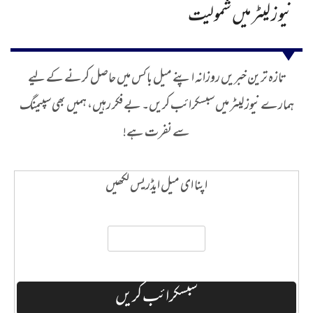
نیوز لیٹر میں شمولیت
تازہ ترین خبریں روزانہ اپنے میل باکس میں حاصل کرنے کے لیے
ہمارے نیوز لیٹر میں سبسکرائب کریں۔ بے فکر رہیں، ہمیں بھی سپیمنگ
سے نفرت ہے!
اپنا ای میل ایڈریس لکھیں