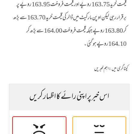
قیمت خرید 163.75 روپے اور قیمت فروخت 163.95 روپے پر
برقرار رہی لیکن اوپن مارکیٹ میں ڈالر کی قیمت خرید 163.70سے بڑھ
کر 163.80 روپے جبکہ قیمت فروخت 164.00سے بڑھ کر
164.10روپے ہو گئی ۔
کیٹاگری میں :
اہم خبریں
اس خبر پر اپنی رائے کا اظہار کریں