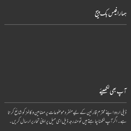
ہمارا فیس بک پیج
آپ بھی لکھیئے
ڈیلی اردو اپنے محترم قارئین کے لیےمنفرد موضوعات پر مضامین و کالمز کو شائع کرتا
ہے۔ اگر آپ لکھنا چا ہتے ہیں تو مندرجہ ذیل ای میل پر اپنی تحاریر ارسال کریں۔