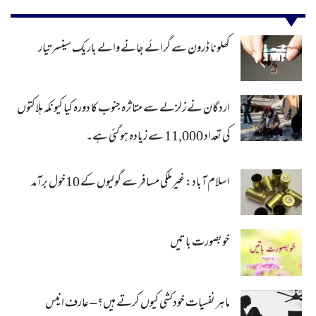
کھلونا ڈرون سے گرائے جانے والے باریک سینسر تیار
اردگان نے زلزلے سے متاثرہ جنوب کا دورہ کیا کیونکہ ہلاکتوں
کی تعداد 11,000 سے زیادہ ہو گئی ہے۔
اسلام آباد: غیرملکی مسافر سے گولیوں کے 10خول برآمد
خوبصورت باتیں
ماہر نفسیات خودکشی کیوں کرتے ہیں؟ – عارف انیس