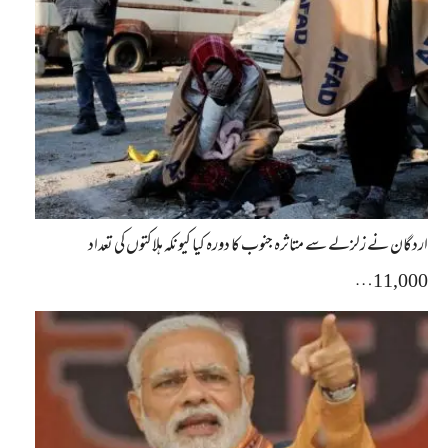
اردگان نے زلزلے سے متاثرہ جنوب کا دورہ کیا کیونکہ ہلاکتوں کی تعداد
11,000…