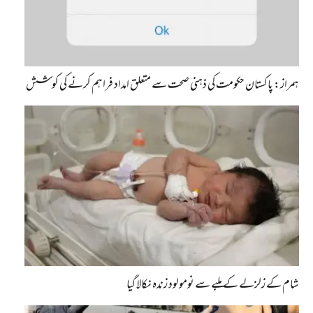
ہمراز: پاکستان حکومت کی ذہنی صحت سے متعلق امداد فراہم کرنے کی کوشش
شام کے زلزلے کے ملبے سے نومولود زندہ نکالا گیا