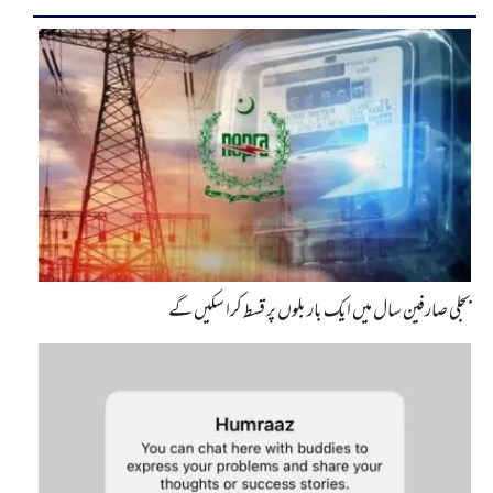
بجلی صارفین سال میں ایک بار بلوں پر قسط کرا سکیں گے