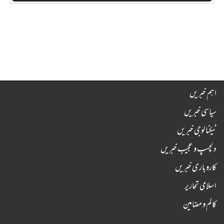
اہم خبریں
سیاسی خبریں
ٹیکنالوجی خبریں
دلچسپ و عجیب خبریں
کاروباری خبریں
اسلامی تحاریر
کالم و مضامین