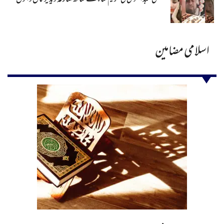
مفتی عبدالقوی کی حریم شاہ کے ساتھ متنازعہ ویڈیو کال وائرل
اسلامی مضامین