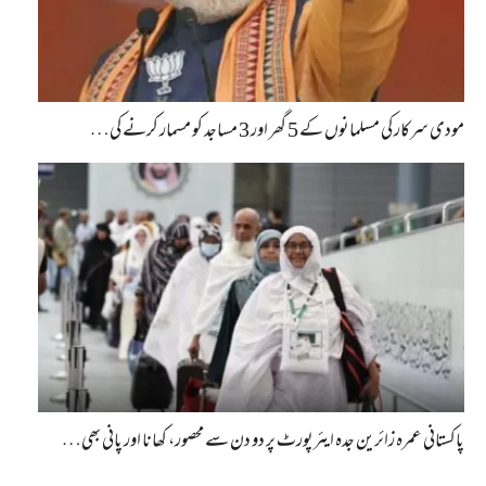
مودی سرکار کی مسلمانوں کے 5 گھر اور 3 مساجد کو مسمار کرنے کی…
پاکستانی عمرہ زائرین جدہ ایئرپورٹ پر دو دن سے محصور، کھانا اور پانی بھی…