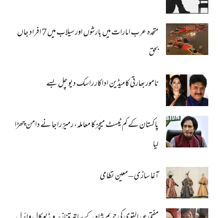
متحدہ عرب امارات میں بارشوں اور سیلاب میں 7 افراد جاں
بحق
نامور بھارتی کامیڈین اداکار راسک دیو چل بسے
پاکستان کے کم ٹیسٹ میچز کا معاملہ، رمیز راجا نے دامن چھڑا
لیا
آغا سازی – معین نظامی