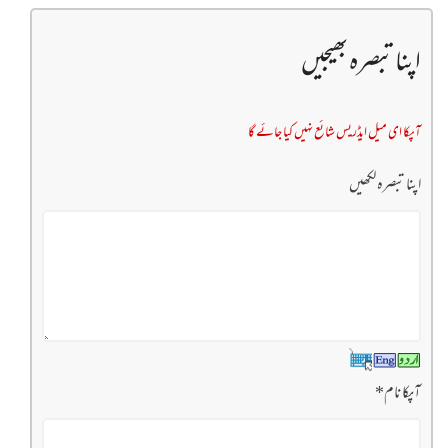
اپنا تبصرہ بھیجیں
آپکا ای میل ایڈریس شائع نہیں کیا جائے گا
اپنا تبصرہ لکھیں
آپکا نام
*