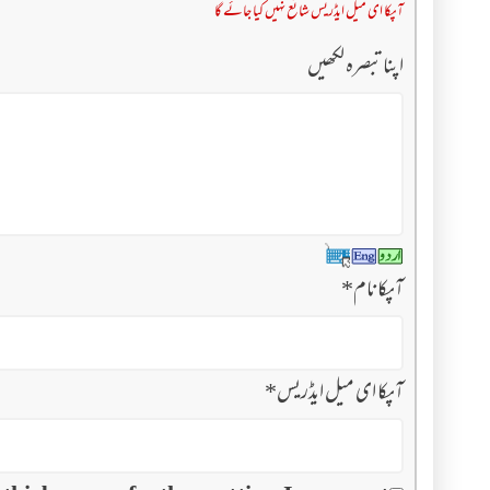
آپکا ای میل ایڈریس شائع نہیں کیا جائے گا
اپنا تبصرہ لکھیں
آپکا نام
*
آپکا ای میل ایڈریس
*