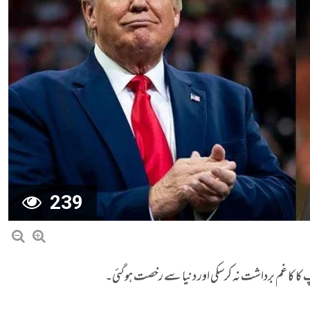
239
پ کا کا غم برداشت نہ کرسکی اور دنیا سے رخصت ہوگئی۔