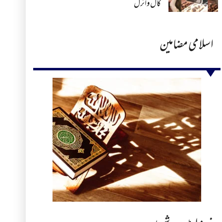
کال وائرل
اسلامی مضامین