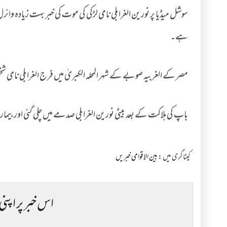
سوشل میڈیا پر نورین الغرابلی نامی لڑکی کی موت کی خبر بہت زیادہ وا
ہے۔
مصر کے الغربیہ صوبے کے شہر المحلہ الکبریٰ میں فرج الغرابلی نامی شخ
باپ کی ہلاکت کے بعد بیٹی نورین الغرابلی صدمے میں چلی گئی اور بیما
کیٹاگری میں :
بین الاقوامی خبریں
اس خبر پر اپنی