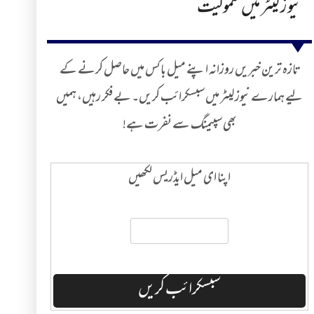
نیوز لیٹر میں شمولیت
تازہ ترین خبریں روزانہ اپنے میل باکس میں حاصل کرنے کے
لیے ہمارے نیوز لیٹر میں سبسکرائب کریں۔ بے فکر رہیں، ہمیں
بھی سپیمنگ سے نفرت ہے!
اپنا ای میل ایڈریس لکھیں