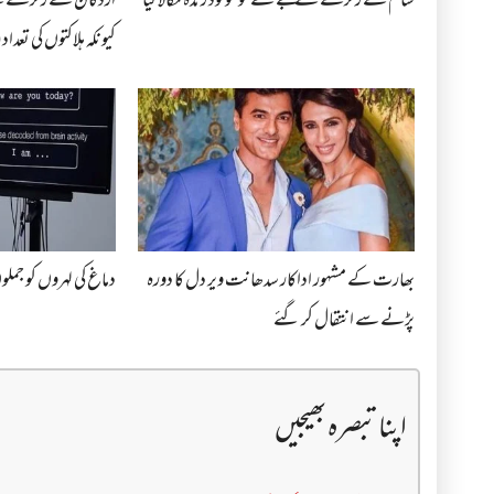
شام کے زلزلے کے ملبے سے نومولود زندہ نکالا گیا
اردگان نے زلزلے سے 
کیونکہ ہلاکتوں کی تعداد 11,000…
بھارت کے مشہور اداکار سدھانت ویر دل کا دورہ
دماغ کی لہروں کو جملوں
پڑنے سے انتقال کر گئے
اپنا تبصرہ بھیجیں