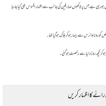
ئرل ہورہی ہے جس پر لاکھوں صارفین کی جانب سے اظہار افسوس بھی کیا جارہا
ص کورونا وائرس سے بیمار ہوکر ہلاک ہوگیا تھا۔
ر ہوکر کچھ روز دنیا سے رخصت ہوگئی۔
 رائے کا اظہار کریں