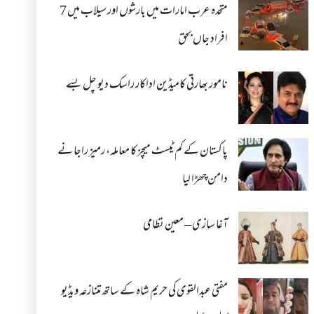
متحدہ عرب امارات میں بارشوں اور سیلاب میں 7
افراد جاں بحق
نامور بھارتی کامیڈین اداکار راسک دیو چل بسے
پاکستان کے کم ٹیسٹ میچز کا معاملہ، رمیز راجا نے
دامن چھڑا لیا
آغا سازی – معین نظامی
مفتی عبدالقوی کی حریم شاہ کے ساتھ متنازعہ ویڈیو