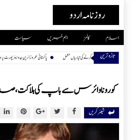
Skip
to
content
اسلام
کالمز
اہم خبریں
سیاست
تازہ ترین
پاکستانی عمرہ زائرین جدہ ایئرپورٹ پر دو دن سے محصور، کھان
کورونا وائرس سے باپ کی ہلاکت، صدم
شیئر کریں