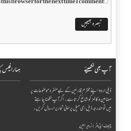
this browser for the next time I comment.
آپ بھی لکھیئے
ہمارا فیس ب
ڈیلی اردو اپنے محترم قارئین کے لیےمنفرد موضوعات پر
مضامین و کالمز کو شائع کرتا ہے۔ اگر آپ لکھنا چا ہتے
ہیں تو مندرجہ ذیل ای میل پر اپنی تحاریر ارسال کریں۔
چیف ایڈیٹر: زبیر امین