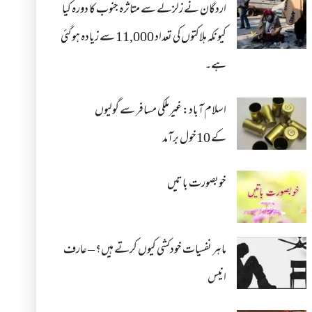
اردگان نے زلزلے سے متاثرہ جنوب کا دورہ کیا
کیونکہ ہلاکتوں کی تعداد 11,000 سے زیادہ ہو گئی
ہے۔
اسلام آباد: غیرملکی مسافر سے گولیوں
کے 10خول برآمد
خوبصورت باتیں
ماہر نفسیات خودکشی کیوں کرتے ہیں؟ – عارف
انیس