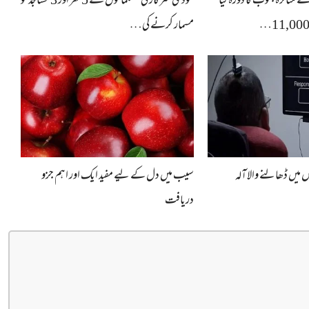
متاثرہ جنوب کا دورہ کیا
مودی سرکار کی مسلمانوں کے 5 گھر اور 3 مساجد کو
مسمار کرنے کی…
 میں ڈھالنے والا آلہ
سیب میں دل کے لیے مفید ایک اور اہم جزو
دریافت