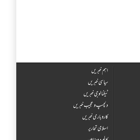
اہم خبریں
سیاسی خبریں
ٹیکنالوجی خبریں
دلچسپ و عجیب خبریں
کاروباری خبریں
اسلامی تحاریر