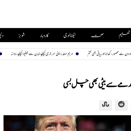
تعلیم
صحت
ٹیکنالوجی
کاروبار
شوبز
دل
ا اور پانی بھی ختم
مریم صفدر اپنی سرجری کیلیے لندن سے جینیوا کیلیے روانہ
بیوی تیری، نظا
ے سے بیٹی بھی چل بسی