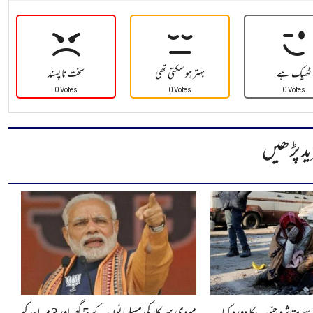
ٹھیک ہے
بہتر ہو سکتی تھی
سخت نا پسند
0 Votes
0 Votes
0 Votes
ید پڑھیں