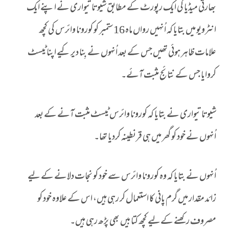
بھارتی میڈیا کی ایک رپورٹ کے مطابق شیوتا تیواری نے اپنے ایک
انٹرویو میں بتایا کہ اُنہیں رواں ماہ 16ستمبر کو کورونا وائرس کی کچھ
علامات ظاہر ہوئی تھیں جس کے بعد اُنہوں نے بِنا دیر کیے اپنا ٹیسٹ
کروایا جس کے نتائج مثبت آئے۔
شیوتا تیواری نے بتایا کہ کورونا وائرس ٹیسٹ مثبت آنے کے بعد
اُنہوں نے خود کو گھر میں ہی قرنطینہ کردیا تھا۔
اُنہوں نے بتایا کہ وہ کورونا وائرس سے خود کو نجات دلانے کے لیے
زائد مقدار میں گرم پانی کا استعمال کر رہی ہیں، اس کے علاوہ خود کو
مصروف رکھنے کےلیے کچھ کتابیں بھی پڑھ رہی ہیں۔