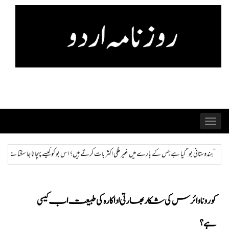
Skip
to
content
Toggle
navigation
کی اکثر بات کرتے ہیں؟ اس بو کو کیسے پہچانا جا سکتا ہے اور ختم کیا جا سکتا ہے؟
ہمراز: پاکستان ح
کورونا وائرس کی شکار بھارتی اداکارہ کی طبیعت اب کیسی
ہے؟