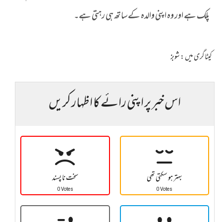
پلک ہے اور وہ اپنی والدہ کے ساتھ ہی رہتی ہے۔
کیٹاگری میں :
شوبز
اس خبر پر اپنی رائے کا اظہار کریں
بہتر ہو سکتی تھی
سخت نا پسند
0 Votes
0 Votes