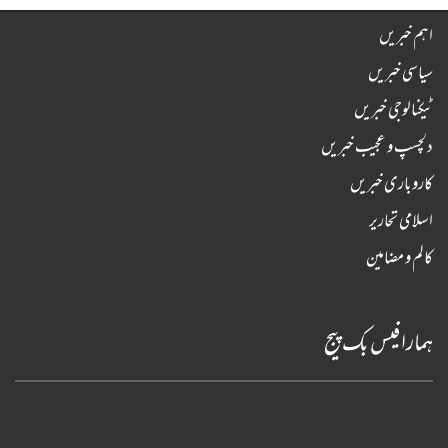
اہم خبریں
سیاسی خبریں
ٹیکنالوجی خبریں
دلچسپ و عجیب خبریں
کاروباری خبریں
اسلامی تحاریر
کالم و مضامین
ہمارا فیس بک پیج