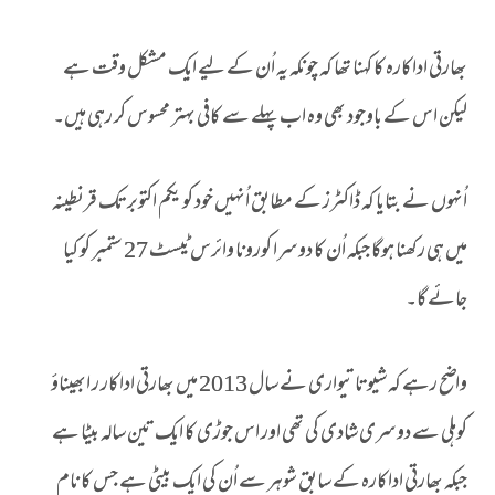
بھارتی اداکارہ کا کہنا تھا کہ چونکہ یہ اُن کے لیے ایک مشکل وقت ہے
لیکن اس کے باوجود بھی وہ اب پہلے سے کافی بہتر محسوس کر رہی ہیں۔
اُنہوں نے بتایا کہ ڈاکٹرز کے مطابق اُنہیں خود کو یکم اکتوبر تک قرنطینہ
میں ہی رکھنا ہوگا جبکہ اُن کا دوسرا کورونا وائرس ٹیسٹ 27 ستمبر کو کیا
جائے گا۔
واضح رہے کہ شیوتا تیواری نے سال 2013 میں بھارتی اداکار ر ابھیناؤ
کوہلی سے دوسری شادی کی تھی اور اس جوڑی کا ایک تین سالہ بیٹا ہے
جبکہ بھارتی اداکارہ کے سابق شوہر سے اُن کی ایک بیٹی ہے جس کا نام