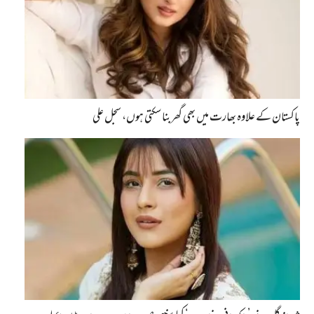
پاکستان کے علاوہ بھارت میں بھی گھربنا سکتی ہوں، سجل علی