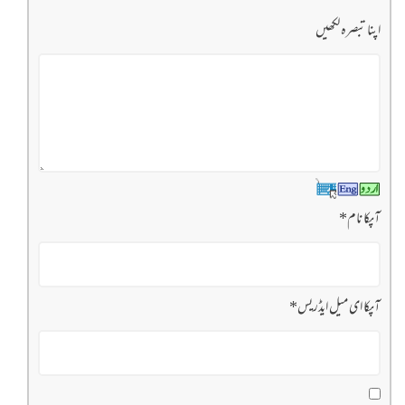
اپنا تبصرہ لکھیں
آپکا نام
*
آپکا ای میل ایڈریس
*