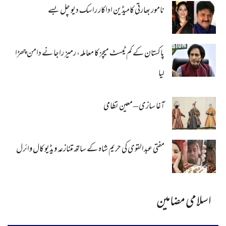
نامور بھارتی کامیڈین اداکار راسک دیو چل بسے
پاکستان کے کم ٹیسٹ میچز کا معاملہ، رمیز راجا نے دامن چھڑا
لیا
آغا سازی – معین نظامی
مفتی عبدالقوی کی حریم شاہ کے ساتھ متنازعہ ویڈیو کال وائرل
اسلامی مضامین