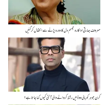
معروف بھارتی اداکارہ تبسم دل کا دورہ پڑنے سے انتقال کرگئیں
کرن جوہر کو بالی ووڈ میں رشتہ کروانے والی آنٹی کیوں کہا جاتا ہے؟