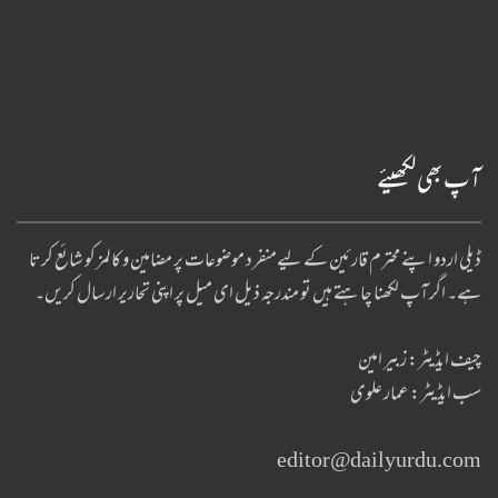
آپ بھی لکھیئے
ڈیلی اردو اپنے محترم قارئین کے لیےمنفرد موضوعات پر مضامین و کالمز کو شائع کرتا
ہے۔ اگر آپ لکھنا چا ہتے ہیں تو مندرجہ ذیل ای میل پر اپنی تحاریر ارسال کریں۔
چیف ایڈیٹر: زبیر امین
سب ایڈیٹر: عمار علوی
editor@dailyurdu.com