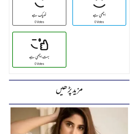
اچھی ہے
ٹھیک ہے
0 Votes
0 Votes
بہت اچھی ہے
0 Votes
مزید پڑھیں