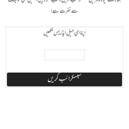
ہمارے نیوز لیٹر میں سبسکرائب کریں۔ بے فکر رہیں، ہمیں بھی سپیمنگ
سے نفرت ہے!
اپنا ای میل ایڈریس لکھیں