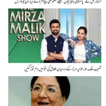
شہناز گل نے ’پاکستانی پنجابیوں‘ کیلئے خصوصی پیغام دے دیا، ویڈیو وائرل
شعیب ملک اور ثانیہ مرزا کے درمیان طلاق کی افواہیں دم توڑ گئیں