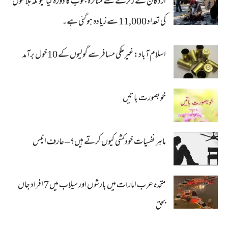
اردگان نے زلزلے سے متاثرہ جنوب کا دورہ کیا کیونکہ ہلاکتوں
کی تعداد 11,000 سے زیادہ ہو گئی ہے۔
اسلام آباد: غیرملکی مسافر سے گولیوں کے 10خول برآمد
خوبصورت باتیں
ماہر نفسیات خودکشی کیوں کرتے ہیں؟ – عارف انیس
متحدہ عرب امارات میں بارشوں اور سیلاب میں 7 افراد جاں
بحق