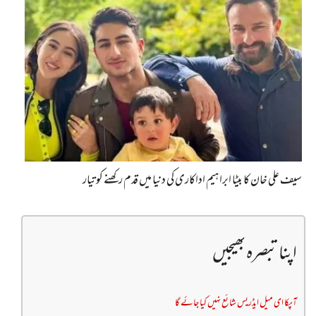
سیف علی خان کا بیٹا ابراہیم اداکاری کی دنیا میں قدم رکھنے کو تیار
اپنا تبصرہ بھیجیں
آپکا ای میل ایڈریس شائع نہیں کیا جائے گا