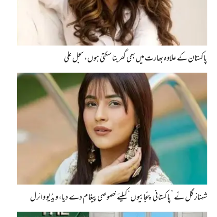
پاکستان کے علاوہ بھارت میں بھی گھربنا سکتی ہوں، سجل علی
شہناز گل نے ’پاکستانی پنجابیوں‘ کیلئے خصوصی پیغام دے دیا، ویڈیو وائرل