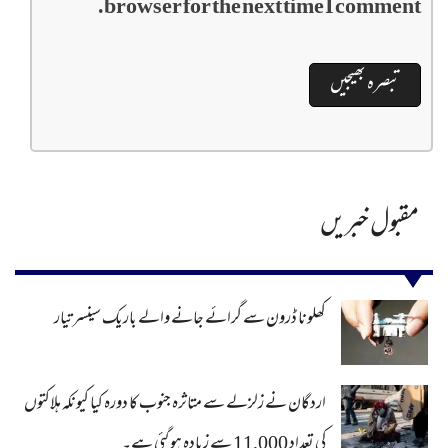
browser for the next time I comment.
مقبول خبریں
کھلونا ڈرون سے گرائے جانے والے باریک سینسر تیار
اردگان نے زلزلے سے متاثرہ جنوب کا دورہ کیا کیونکہ ہلاکتوں
کی تعداد 11,000 سے زیادہ ہو گئی ہے۔