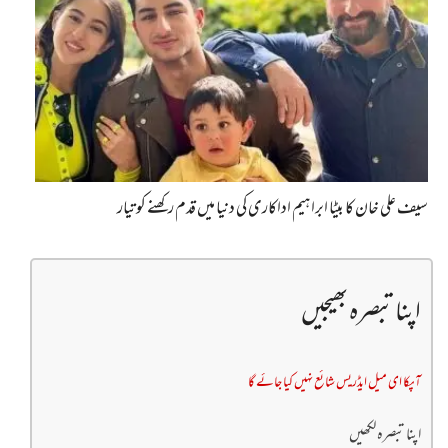
سیف علی خان کا بیٹا ابراہیم اداکاری کی دنیا میں قدم رکھنے کو تیار
اپنا تبصرہ بھیجیں
آپکا ای میل ایڈریس شائع نہیں کیا جائے گا
اپنا تبصرہ لکھیں