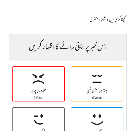
کیٹاگری میں :
شوبز
،
متفرق
اس خبر پر اپنی رائے کا اظہار کریں
بہتر ہو سکتی تھی
سخت نا پسند
0 Votes
0 Votes