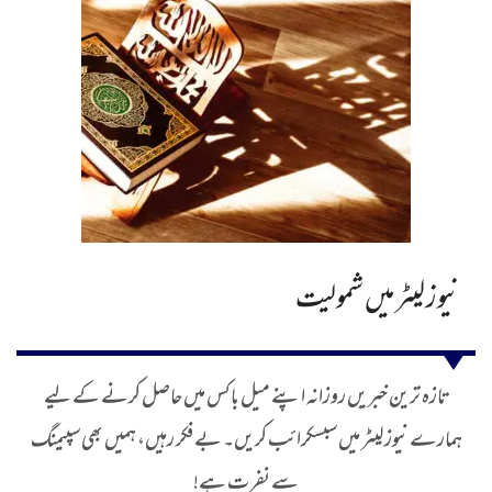
نیوز لیٹر میں شمولیت
تازہ ترین خبریں روزانہ اپنے میل باکس میں حاصل کرنے کے لیے
ہمارے نیوز لیٹر میں سبسکرائب کریں۔ بے فکر رہیں، ہمیں بھی سپیمنگ
سے نفرت ہے!