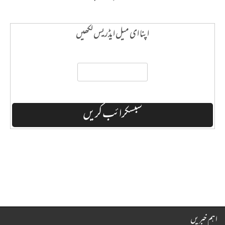
اپنا ای میل ایڈریس لکھیں
اہم خبریں