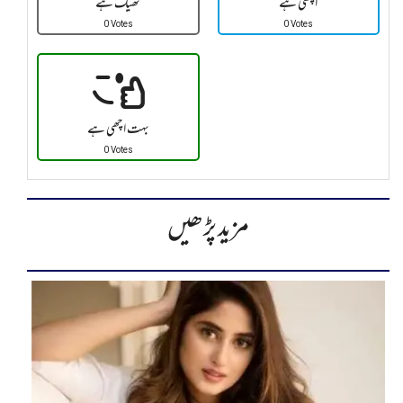
اچھی ہے
ٹھیک ہے
0 Votes
0 Votes
بہت اچھی ہے
0 Votes
مزید پڑھیں