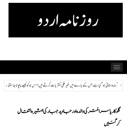
Skip
to
content
Toggle
navigation
ملکی اکثر بات کرتے ہیں؟ اس بو کو کیسے پہچانا جا سکتا ہے اور ختم کیا جا سکتا ہے؟
ہمراز: پاکستان 
گلوکار یاسر اختر کی والدہ اور جاوید جبار کی ہمشیرہ انتقال
کرگئیں