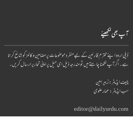
آپ بھی لکھیئے
ڈیلی اردو اپنے محترم قارئین کے لیےمنفرد موضوعات پر مضامین و کالمز کو شائع کرتا
ہے۔ اگر آپ لکھنا چا ہتے ہیں تو مندرجہ ذیل ای میل پر اپنی تحاریر ارسال کریں۔
چیف ایڈیٹر: زبیر امین
سب ایڈیٹر: عمار علوی
editor@dailyurdu.com
Copyright © 2017 - 2022. Daily Urdu News. All Rights Reserved. By
Ideafist