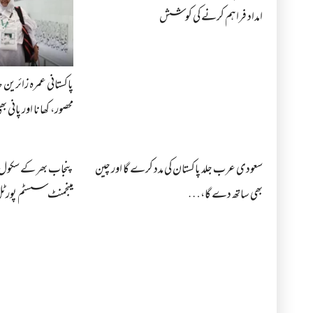
امداد فراہم کرنے کی کوشش
پاکستانی عمرہ زائرین
محصور، کھانا اور پانی
سعودی عرب جلد پاکستان کی مدد کرے گا اور چین
پنجاب بھر کے سکول ا
بھی ساتھ دے گا،…
مینجمنٹ سسٹم پورٹل 