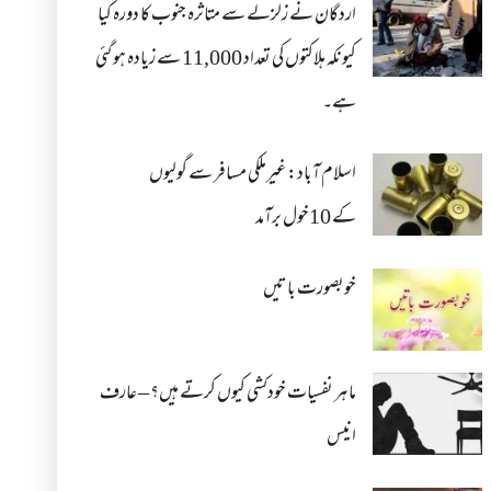
اردگان نے زلزلے سے متاثرہ جنوب کا دورہ کیا
کیونکہ ہلاکتوں کی تعداد 11,000 سے زیادہ ہو گئی
ہے۔
اسلام آباد: غیرملکی مسافر سے گولیوں
کے 10خول برآمد
خوبصورت باتیں
ماہر نفسیات خودکشی کیوں کرتے ہیں؟ – عارف
انیس