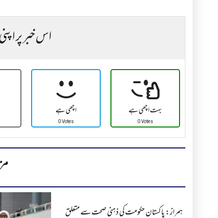
اس خبر پر اپنی
بہت اچھی ہے
اچھی ہے
0 Votes
0 Votes
مز
ہمراز: پاکستان حکومت کی ذہنی صحت سے متعلق