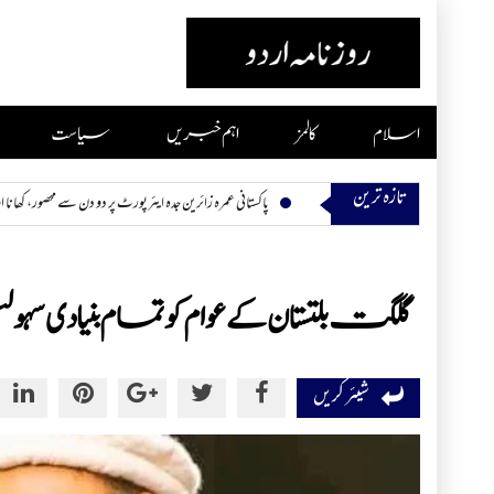
Skip
to
content
اسلام
کالمز
اہم خبریں
سیاست
تازہ ترین
پاکستانی عمرہ زائرین جدہ ایئرپورٹ پر دو دن سے محصور، کھانا اور پانی بھی ختم
گلگت بلتستان کے عوام کو تمام بنیادی سہو
شیئر کریں