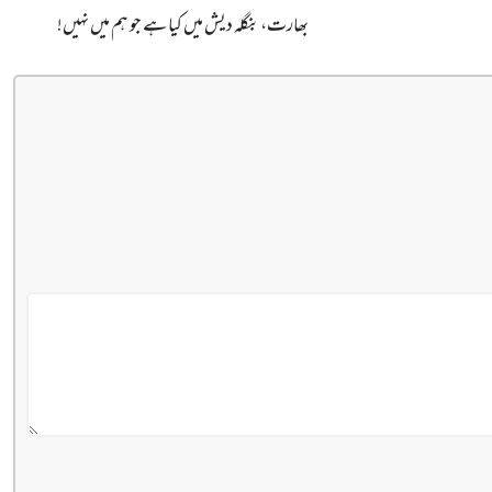
بھارت، بنگلہ دیش میں کیا ہے جو ہم میں نہیں!