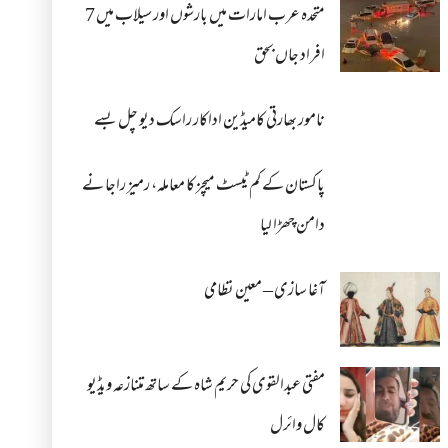
متحدہ عرب امارات میں بارشوں اور سیلاب میں 7
افراد جاں بحق
نامور بھارتی کامیڈین اداکار راسک دیو چل بسے
پاکستان کے کم ٹیسٹ میچز کا معاملہ، رمیز راجا نے
دامن چھڑا لیا
آغا سازی – معین نظامی
مفتی عبدالقوی کی حریم شاہ کے ساتھ متنازعہ ویڈیو
کال وائرل