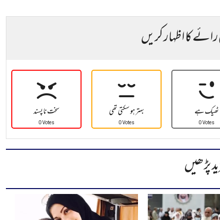
 رائے کا اظہار کریں
ٹھیک ہے
بہتر ہو سکتی تھی
سخت نا پسند
0 Votes
0 Votes
0 Votes
ید پڑھیں