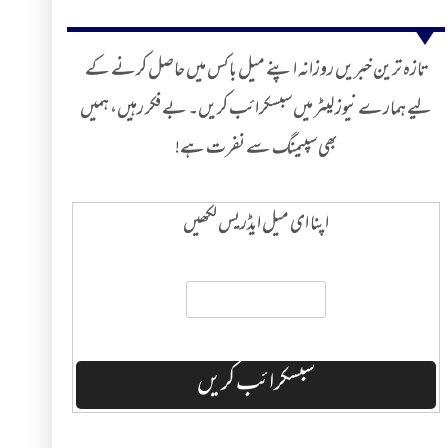
تازہ ترین خبریں روزانہ اپنے میل باکس میں حاصل کرنے کے
لیے ہمارے نیوز لیٹر میں سبسکرائب کریں۔ بے فکر رہیں، ہمیں
بھی سپیمنگ سے نفرت ہے!
اپنا ای میل ایڈریس لکھیں