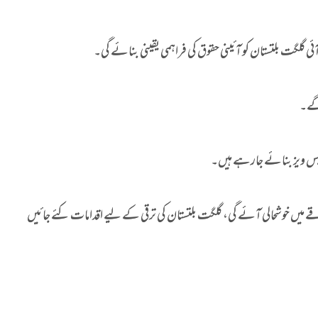
گلگت بلتستان کو آئینی حقوق کی فراہمی یقینی بنائے گی۔
ریس ویز بنائے جارہے ہیں۔
میں خوشحالی آئے گی، گلگت بلتستان کی ترقی کے لیے اقدامات کئے جائیں