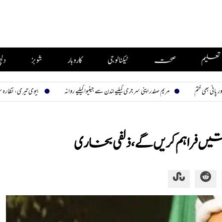
تعلیم
صحت
ٹیکنالوجی
کاروبار
شوبز
دل
مریم صفدر اپنی سرجری کیلیے لندن سے جینیوا کیلیے روانہ
بیوی تیری، نظارہ سب کا
لتیں فراہم کریں گے، ذلفی بخاری