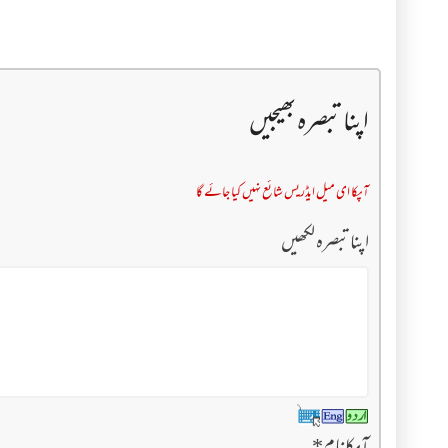
اپنا تبصرہ بھیجیں
آپکا ای میل ایڈریس شائع نہیں کیا جائے گا
اپنا تبصرہ لکھیں