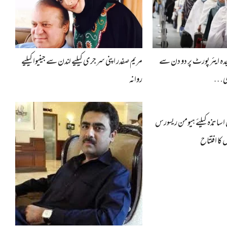
 جدہ ایئرپورٹ پر دو دن سے
مریم صفدر اپنی سرجری کیلیے لندن سے جینیوا کیلیے
 بھی…
روانہ
ساتذہ کیلئے ہیومن ریسورس
کا افتتاح