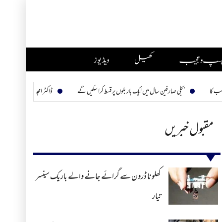
چسپ و عجیب
کھیل
ویڈیوز
بجلی صارفین سال میں ایک بار بلوں پر قسط کرا سکیں گے
ڈاکٹر امجد ثاقب ہمارے چھپے ہیرو
مقبول خبریں
کھلونا ڈرون سے گرائے جانے والے باریک سینسر
تیار